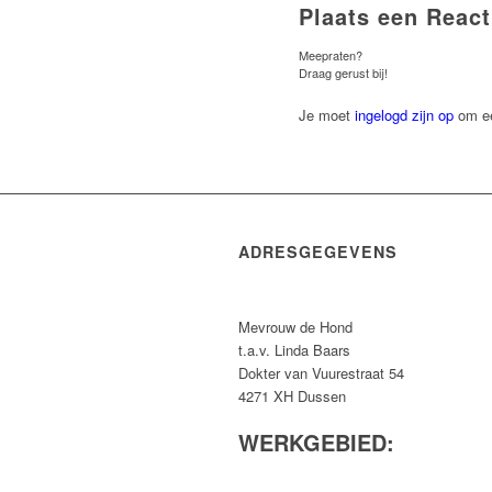
Plaats een React
Meepraten?
Draag gerust bij!
Je moet
ingelogd zijn op
om ee
ADRESGEGEVENS
Mevrouw de Hond
t.a.v. Linda Baars
Dokter van Vuurestraat 54
4271 XH Dussen
WERKGEBIED: