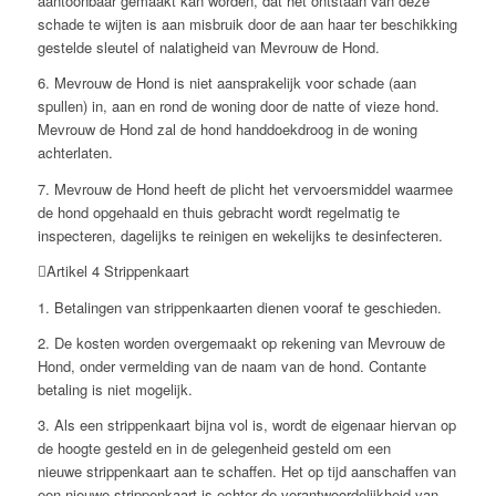
aantoonbaar gemaakt kan worden, dat het ontstaan van deze
schade te wijten is aan misbruik door de aan haar ter beschikking
gestelde sleutel of nalatigheid van Mevrouw de Hond.
6. Mevrouw de Hond is niet aansprakelijk voor schade (aan
spullen) in, aan en rond de woning door de natte of vieze hond.
Mevrouw de Hond zal de hond handdoekdroog in de woning
achterlaten.
7. Mevrouw de Hond heeft de plicht het vervoersmiddel waarmee
de hond opgehaald en thuis gebracht wordt regelmatig te
inspecteren, dagelijks te reinigen en wekelijks te desinfecteren.
Artikel 4 Strippenkaart
1. Betalingen van strippenkaarten dienen vooraf te geschieden.
2. De kosten worden overgemaakt op rekening van Mevrouw de
Hond, onder vermelding van de naam van de hond. Contante
betaling is niet mogelijk.
3. Als een strippenkaart bijna vol is, wordt de eigenaar hiervan op
de hoogte gesteld en in de gelegenheid gesteld om een
nieuwe strippenkaart aan te schaffen. Het op tijd aanschaffen van
een nieuwe strippenkaart is echter de verantwoordelijkheid van