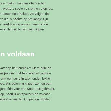
 is omheind, kunnen alle honden
ravotten, spelen en rennen erop los.
r tussen de struiken, ze volgen de
n die ’s nachts op het landje zijn
n heerlijk ontspannen mee met de
even fijn in de zon gaan liggen
n voldaan
 water op het landje om uit te drinken.
adjes om in af te koelen of gewoon
ruim een uur zijn alle honden lekker
us. Als beloning krijgen ze nog een
lgens één voor één weer thuisgebracht.
aap, heerlijk ontspannen en voldaan.
akje voer en dan kruipen de honden