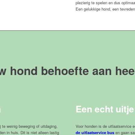
plezierig te spelen en dus optimaa
Een gelukkige hond, een tevreden
w hond behoefte aan hee
n
Een echt uitje
 te weinig beweging of uitdaging,
Voor honden is de uitlaatservice 
n in huis. Dit is niet alleen lastig
de uitlaatservice bus
en gaan sa