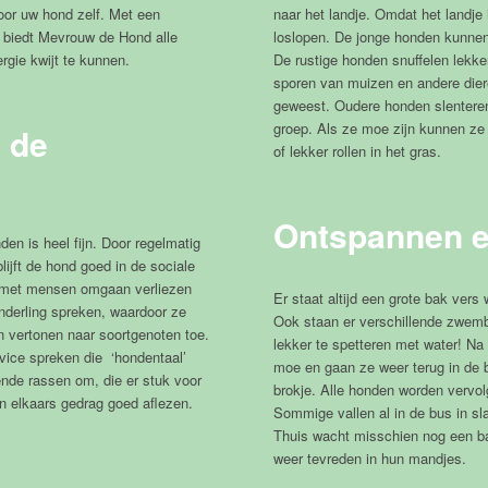
oor uw hond zelf. Met een
naar het landje. Omdat het landje
 biedt Mevrouw de Hond alle
loslopen. De jonge honden kunnen 
rgie kwijt te kunnen.
De rustige honden snuffelen lekke
sporen van muizen en andere diere
geweest. Oudere honden slentere
groep. Als ze moe zijn kunnen ze 
 de
of lekker rollen in het gras.
Ontspannen e
en is heel fijn. Door regelmatig
ijft de hond goed in de sociale
r met mensen omgaan verliezen
Er staat altijd een grote bak vers
nderling spreken, waardoor ze
Ook staan er verschillende zwemb
n vertonen naar soortgenoten toe.
lekker te spetteren met water! Na 
vice spreken die ‘hondentaal’
moe en gaan ze weer terug in de b
nde rassen om, die er stuk voor
brokje. Alle honden worden vervo
en elkaars gedrag goed aflezen.
Sommige vallen al in de bus in sl
Thuis wacht misschien nog een b
weer tevreden in hun mandjes.