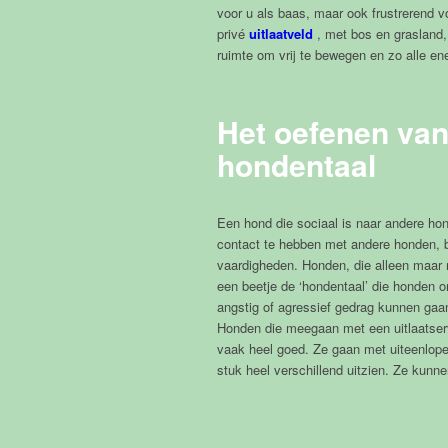
voor u als baas, maar ook frustrerend v
privé
uitlaatveld
, met bos en grasland,
ruimte om vrij te bewegen en zo alle ene
Het oefenen van
hondentaal
Een hond die sociaal is naar andere hond
contact te hebben met andere honden, bl
vaardigheden. Honden, die alleen maa
een beetje de ‘hondentaal’ die honden o
angstig of agressief gedrag kunnen gaa
Honden die meegaan met een uitlaatser
vaak heel goed. Ze gaan met uiteenlope
stuk heel verschillend uitzien. Ze kunn