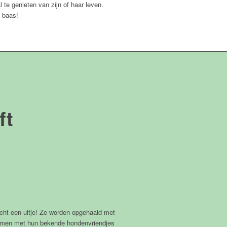
l te genieten van zijn of haar leven.
 baas!
ft
echt een uitje! Ze worden opgehaald met
men met hun bekende hondenvriendjes